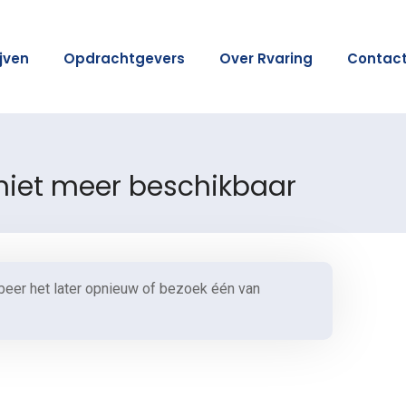
ijven
Opdrachtgevers
Over Rvaring
Contac
 niet meer beschikbaar
beer het later opnieuw of bezoek één van