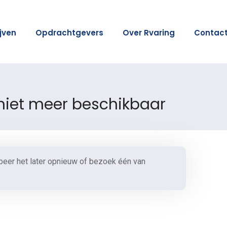
ijven
Opdrachtgevers
Over Rvaring
Contac
 niet meer beschikbaar
beer het later opnieuw of bezoek één van